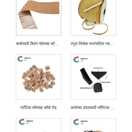
काचेसाठी क्लिंग फोमसह कॉर्क पॅड
स्पूल लिसेक स्वयंचलित ग्लास उत्पादन लाइनसाठी कॉर्क रोल बॉबिन
स्टॅटिक फोमसह कॉर्क पॅड
काचेच्या काठासाठी प्लॅस्टिक कॉर्नर प्रोटेक्टर