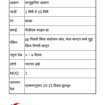
आकार
सानुकूलित आकार
जाडी
1 मिमी ते 10 मिमी
रंग
काळा
छपाई
पीडीएफ फाइल द्या
pp पिशवी किंवा संकोचन ओघ, नंतर मास्टर मध्ये पुठ्ठा
पॅकिंग
किंवा विनंती म्हणून
नमुना वेळ
५ ~ ७ दिवस
लोगो
स्वागत आहे
MOQ
1
उत्पादन
प्रमाणानुसार 10-15 दिवस मूलभूत
वेळ