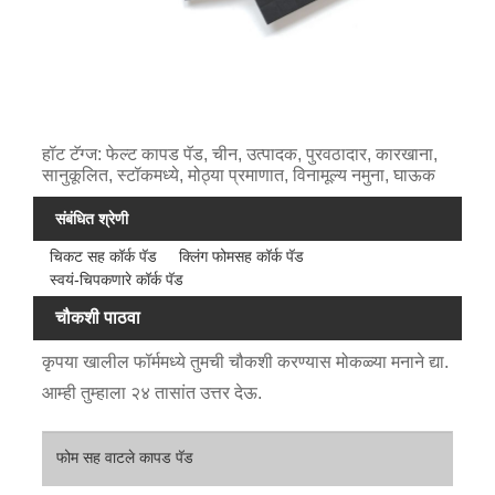
हॉट टॅग्ज: फेल्ट कापड पॅड, चीन, उत्पादक, पुरवठादार, कारखाना,
सानुकूलित, स्टॉकमध्ये, मोठ्या प्रमाणात, विनामूल्य नमुना, घाऊक
संबंधित श्रेणी
चिकट सह कॉर्क पॅड
क्लिंग फोमसह कॉर्क पॅड
स्वयं-चिपकणारे कॉर्क पॅड
चौकशी पाठवा
कृपया खालील फॉर्ममध्ये तुमची चौकशी करण्यास मोकळ्या मनाने द्या.
आम्ही तुम्हाला २४ तासांत उत्तर देऊ.