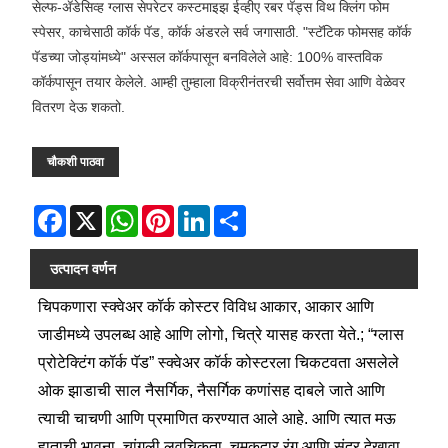
सेल्फ-ॲडेसिव्ह ग्लास सेपरेटर कस्टमाइझ ईव्हीए रबर पॅड्स विथ क्लिंग फोम
स्पेसर, काचेसाठी कॉर्क पॅड, कॉर्क अंडरले सर्व जगासाठी. "स्टॅटिक फोमसह कॉर्क
पॅडच्या जोड्यांमध्ये" अस्सल कॉर्कपासून बनविलेले आहे: 100% वास्तविक
कॉर्कपासून तयार केलेले. आम्ही तुम्हाला विक्रीनंतरची सर्वोत्तम सेवा आणि वेळेवर
वितरण देऊ शकतो.
चौकशी पाठवा
Facebook
X
WhatsApp
Pinterest
LinkedIn
Share
उत्पादन वर्णन
चिपकणारा स्क्वेअर कॉर्क कोस्टर विविध आकार, आकार आणि
जाडीमध्ये उपलब्ध आहे आणि लोगो, चित्रे यासह करता येते.; “ग्लास
प्रोटेक्टिंग कॉर्क पॅड” स्क्वेअर कॉर्क कोस्टरला चिकटवता असलेले
ओक झाडाची साल नैसर्गिक, नैसर्गिक कणांसह दाबले जाते आणि
त्याची चाचणी आणि प्रमाणित करण्यात आले आहे. आणि त्यात मऊ
हाताची भावना, चांगली लवचिकता, चमकदार रंग आणि सुंदर देखावा