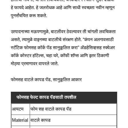
हे फायदे आहेत. हे जलरोधक आहे आणि साधी स्वच्छता नवीन म्हणून
पुनर्संचयित करू शकते.
उत्पादनाच्या मऊपणामुळे, बाटलीवर ठेवल्यावर ती चांगली लवचिकता
असते, त्यामुळे वाइनच्या बाटलीचे संरक्षण होते. “कंपन अलगावसाठी
स्टॅटिक फोमसह कॉर्क पॅड सानुकूलित करा” ॲडहेसिव्हसह स्क्वेअर
कॉर्क कोस्टर हॉटेल्स, चहा घरे, कॉफी शॉप्स आणि इतर ठिकाणी
मोठ्या प्रमाणावर वापरले जाते.
फोमसह वाटले कापड पॅड, सानुकूलित आकार
फोमसह फेल्ट कापड पॅडसाठी तपशील
आयटम
फोम सह वाटले कापड पॅड
Material
वाटले कापड