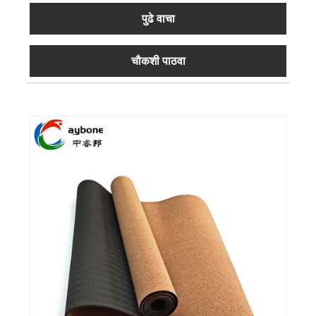
पुढे वाचा
चौकशी पाठवा