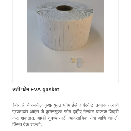
उशी फोम EVA gasket
रेबोन हे चीनमधील कुशनयुक्त फोम ईव्हीए गॅस्केट उत्पादक आणि
पुरवठादार आहेत जे कुशनयुक्त फोम ईव्हीए गॅस्केट घाऊक विक्री
करू शकतात. आम्ही तुमच्यासाठी व्यावसायिक सेवा आणि चांगली
किंमत देऊ शकतो.