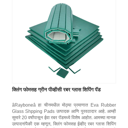
क्लिंग फोमसह ग्रीन पीव्हीसी रबर ग्लास शिपिंग पॅड
âRayboneâ हा चीनमधील मोठ्या प्रमाणात Eva Rubber
Glass Shpping Pads उत्पादक आणि पुरवठादार आहे. आम्ही
सुमारे 20 वर्षांपासून ईवा रबर पॅडमध्ये विशेष आहोत. आमच्या मानक
उत्पादनांपैकी एक म्हणून, क्लिंग फोमसह ईव्हीए रबर ग्लास शिपिंग