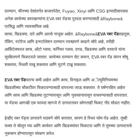
दरम्यान, चीनच्या देशांतर्गत बाजारपेठेत, Fuyao, Xinyi आणि CSG इत्यादीसारख्या
अनेक काचेच्या कारखान्यांना EVA रबर पॅडचा पुरवठा करण्यासाठी âRayboneâ
प्रसिद्ध आणि व्यावसायिक आहे.
काचा, खिडक्या, दारे आणि आरसे नाजूक आहेत. âRayboneâ
EVA रबर पॅड
वाहतूक,
पॅकिंग, स्टोरेज आणि इन्स्टॉलेशन दरम्यान स्वच्छपणे काढणे सोपे आहे, तरीही
आर्किटेक्चरल काच, ऑटो ग्लास, फर्निचर ग्लास, दगड, खिडक्या आणि दरवाजे यांना
सुरक्षितपणे चिकटवले जातात. काचेच्या दरम्यान सेट करून, EVA रबर पॅड कंपन शोषू
शकतात, स्थिती राखू शकतात आणि तुटणे टाळू शकतात.
EVA रबर पॅड
फारच कमी आहेत आणि काच, विनाइल आणि अॅल्युमिनियमच्या
खिडकीच्या चौकटींवर चिकटवण्यासाठी वापरल्या जाऊ शकतात. ते घर्षणरहित आहेत
आणि काच आणि खिडक्या तुटण्यापासून आणि नुकसानापासून वाचवण्यासाठी वापरतात.
या पॅडचा आणखी एक फायदा म्हणजे ते उत्पादनावर कोणताही चिकट गोंद सोडत नाहीत.
ईव्हीए रबर पॅड्स उत्पादने पाठवणे सोपे करतात, कारण हे स्थिर फोम पॅड आहेत. तुम्ही
फक्त ते सोलून घ्या आणि काचेवर आणि खिडक्यांवर चिकटवा आणि ते तुमच्या उत्पादनाचे
नुकसान होण्यापासून संरक्षण करेल.