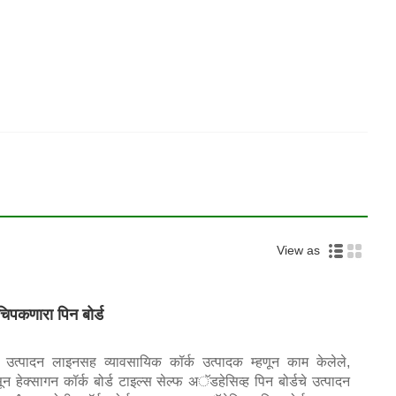
View as
 चिपकणारा पिन बोर्ड
त उत्पादन लाइनसह व्यावसायिक कॉर्क उत्पादक म्हणून काम केलेले,
न हेक्सागन कॉर्क बोर्ड टाइल्स सेल्फ अॅडहेसिव्ह पिन बोर्डचे उत्पादन