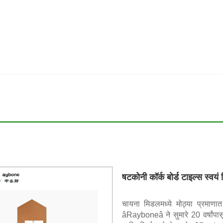
षटकोनी कॉर्क बोर्ड टाइल्स स्वयं
चायना मिडलमध्ये मोठ्या प्रमाणा
âRayboneâ ने सुमारे 20 वर्षांपासू