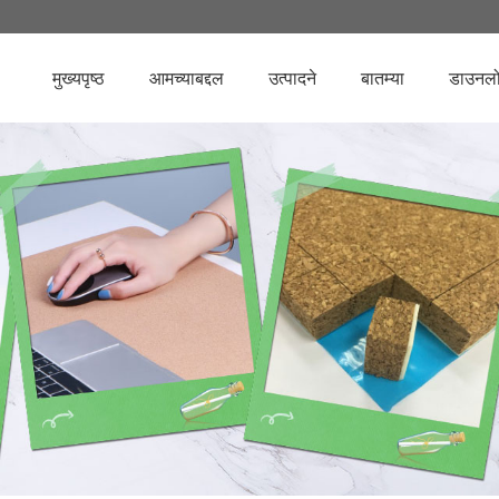
मुख्यपृष्ठ
आमच्याबद्दल
उत्पादने
बातम्या
डाउनल