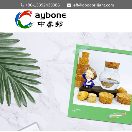
+86-13392433986
jeff@goodbrilliant.com