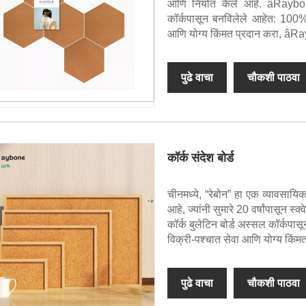
आणि निर्यात केले आहे. âRaybon
कॉर्कपासून बनविलेले आहेत: 100% 
आणि योग्य किंमत प्रदान करा, âRay
पुढे वाचा
चौकशी पाठवा
कॉर्क संदेश बोर्ड
चीनमध्ये, “रेबोन” हा एक व्यावसायिक
आहे, ज्यांनी सुमारे 20 वर्षांपासून स्क
कॉर्क बुलेटिन बोर्ड अस्सल कॉर्कपा
विक्री-पश्चात सेवा आणि योग्य किंमत 
पुढे वाचा
चौकशी पाठवा