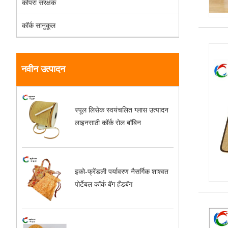
कोपरा संरक्षक
कॉर्क सानुकूल
नवीन उत्पादन
स्पूल लिसेक स्वयंचलित ग्लास उत्पादन
लाइनसाठी कॉर्क रोल बॉबिन
इको-फ्रेंडली पर्यावरण नैसर्गिक शाश्वत
पोर्टेबल कॉर्क बॅग हँडबॅग