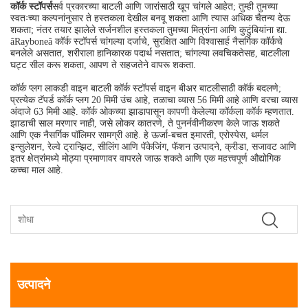
कॉर्क स्टॉपर्स
सर्व प्रकारच्या बाटली आणि जारांसाठी खूप चांगले आहेत; तुम्ही तुमच्या
स्वतःच्या कल्पनांनुसार ते हस्तकला देखील बनवू शकता आणि त्यास अधिक चैतन्य देऊ
शकता; नंतर तयार झालेले सर्जनशील हस्तकला तुमच्या मित्रांना आणि कुटुंबियांना द्या.
âRayboneâ कॉर्क स्टॉपर्स चांगल्या दर्जाचे, सुरक्षित आणि विश्वासार्ह नैसर्गिक कॉर्कचे
बनलेले असतात, शरीराला हानिकारक पदार्थ नसतात; चांगल्या लवचिकतेसह, बाटलीला
घट्ट सील करू शकता, आपण ते सहजतेने वापरू शकता.
कॉर्क प्लग लाकडी वाइन बाटली कॉर्क स्टॉपर्स वाइन बीअर बाटलीसाठी कॉर्क बदलणे;
प्रत्येक टॅपर्ड कॉर्क प्लग 20 मिमी उंच आहे, तळाचा व्यास 56 मिमी आहे आणि वरचा व्यास
अंदाजे 63 मिमी आहे. कॉर्क ओकच्या झाडापासून कापणी केलेल्या कॉर्कला कॉर्क म्हणतात.
झाडाची साल मरणार नाही, जसे लोकर कातरणे, ते पुनर्नवीनीकरण केले जाऊ शकते
आणि एक नैसर्गिक पॉलिमर सामग्री आहे. हे ऊर्जा-बचत इमारती, एरोस्पेस, थर्मल
इन्सुलेशन, रेल्वे ट्रान्झिट, सीलिंग आणि पॅकेजिंग, फॅशन उत्पादने, क्रीडा, सजावट आणि
इतर क्षेत्रांमध्ये मोठ्या प्रमाणावर वापरले जाऊ शकते आणि एक महत्त्वपूर्ण औद्योगिक
कच्चा माल आहे.
उत्पादने