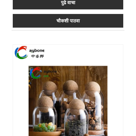
पुढे वाचा
चौकशी पाठवा