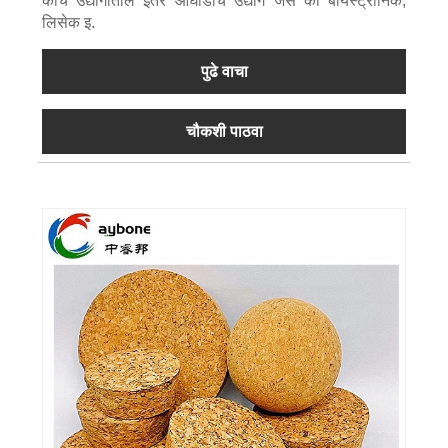
काच उद्योगातील इतर आघाडीचे उद्योग जसे की बायस्ट्रोनिक,
लिसेक इ.
पुढे वाचा
चौकशी पाठवा