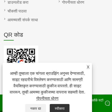
डाउनलोड करा
गोपनीयता धोरण
चौकशी पाठवा
आमच्याशी संपर्क साधा
QR कोड
X
आम्ही तुम्हाला एक चांगला ब्राउझिंग अनुभव देण्यासाठी,
साइट रहदारीचे विश्लेषण करण्यासाठी आणि सामग्री
वैयक्तिकृत करण्यासाठी कुकीज वापरतो. ही साइट
वापरून, तुम्ही आमच्या कुकीजच्या वापरास सहमती देता.
गोपनीयता धोरण
कॉपीराइट © 2022 Raybone Technology Co. Ltd. - कॉर्क पॅड, कॉर्क स्टॉपर,
कॉर्क रोल - सर्व हक्क राखीव.
नकार द्या
स्वीकारा