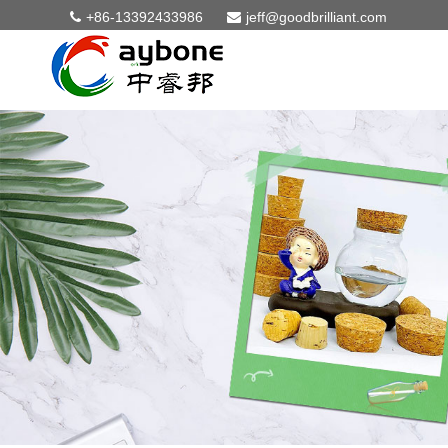
+86-13392433986
jeff@goodbrilliant.com