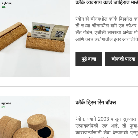
कॉर्क व्यवसाय कार्ड जाहिरात माउ
रेबोन ही चीनमधील कॉर्क बिझनेस कार
ती सध्या चीनमधील वॉर्म एज स्पेअर 
सेंट-गोबेन, एजीसी सारख्या अनेक मोठ्य
आणि काच उद्योगातील इतर आघाडीचे उ
पुढे वाचा
चौकशी पाठवा
कॉर्क ट्रिम रिंग बॉक्स
रेबोन, ज्याने 2003 पासून सुरुवात 
उत्पादकांपैकी एक आहे, ती फुया
कारखान्यांसाठी सेवा देण्यामध्ये 