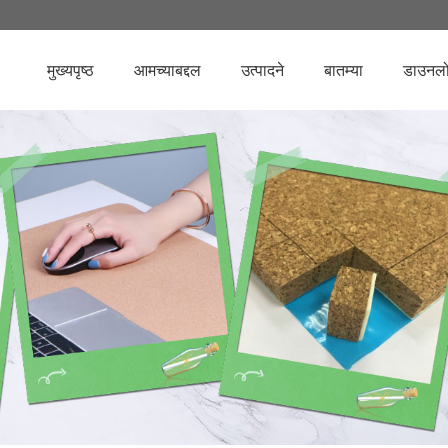
मुख्यपृष्ठ
आमच्याबद्दल
उत्पादने
बातम्या
डाउनल