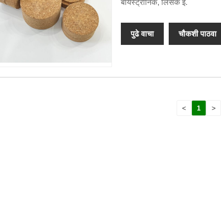
बायस्ट्रोनिक, लिसेक इ.
पुढे वाचा
चौकशी पाठवा
<
1
>