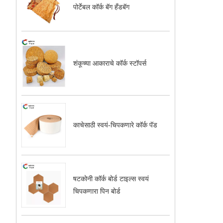
पोर्टेबल कॉर्क बॅग हँडबॅग
शंकूच्या आकाराचे कॉर्क स्टॉपर्स
काचेसाठी स्वयं-चिपकणारे कॉर्क पॅड
षटकोनी कॉर्क बोर्ड टाइल्स स्वयं
चिपकणारा पिन बोर्ड