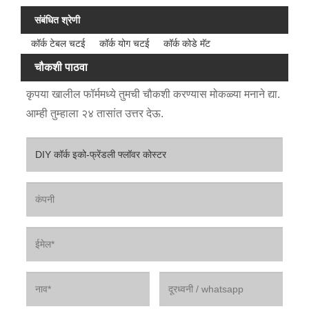
संबंधित श्रेणी
कॉर्क टेबल चटई
कॉर्क योग चटई
कॉर्क कोडे मॅट
चौकशी पाठवा
कृपया खालील फॉर्ममध्ये तुमची चौकशी करण्यास मोकळ्या मनाने द्या.
आम्ही तुम्हाला २४ तासांत उत्तर देऊ.