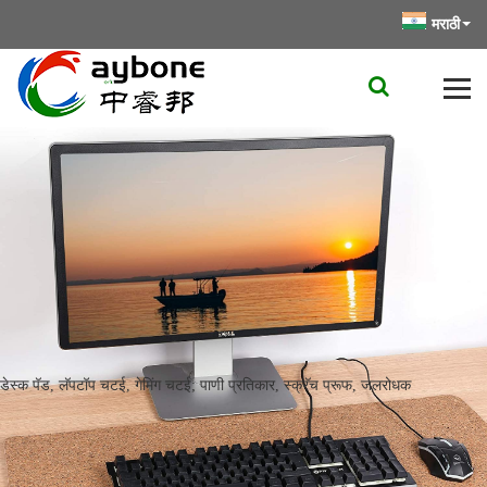
मराठी
डेस्क पॅड, लॅपटॉप चटई, गेमिंग चटई; पाणी प्रतिकार, स्क्रॅच प्रूफ, जलरोधक