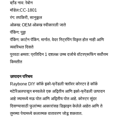
ब्रँड नाव: रेबोन
मॉडेल:CC-1801
रंग: तपकिरी, सानुकूल
ओळख: OEM ओळख स्वीकारली जाते
पॅकिंग: पुठ्ठा
पॅकिंग: कार्टन पॅकिंग. मार्गात. वेदर स्ट्रिपिंग विकृत होत नाही आणि
व्यवस्थित दिसते
पुरवठा क्षमता: प्रतिदिन 1 दशलक्ष उच्च दर्जाचे वॉटरप्रूफिंग सर्वोत्तम
किमतीत
उत्पादन परिचय
Raybone DIY कॉर्क इको-फ्रेंडली फ्लॉवर कोस्टर हे कॉर्क
मटेरिअलपासून बनवलेले एक अद्वितीय आणि इको-फ्रेंडली उत्पादन
आहे ज्यामध्ये मऊ पोत आणि अद्वितीय पोत आहे. कोस्टर सुंदर
दिसण्यासाठी फुलांच्या आकारांसह डिझाइन केलेले आहेत आणि ते
तुमच्या पेयामध्ये कलात्मक वातावरण जोडू शकतात.