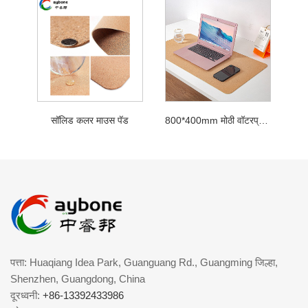
सॉलिड कलर माउस पॅड
800*400mm मोठी वॉटरप्रूफ प्रिंट करण्यायोग्य माऊस टेबल मॅट
पत्ता: Huaqiang Idea Park, Guanguang Rd., Guangming जिल्हा,
Shenzhen, Guangdong, China
दूरध्वनी:
+86-13392433986