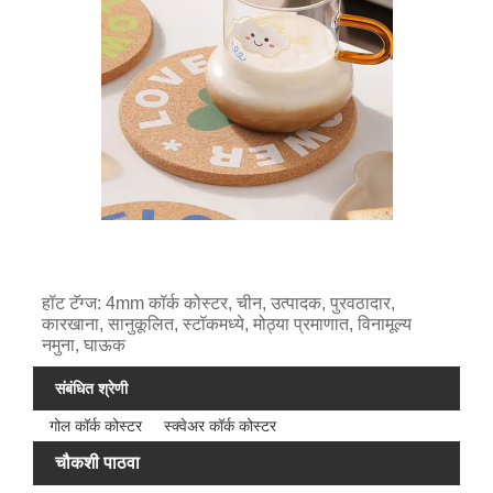
हॉट टॅग्ज: 4mm कॉर्क कोस्टर, चीन, उत्पादक, पुरवठादार,
कारखाना, सानुकूलित, स्टॉकमध्ये, मोठ्या प्रमाणात, विनामूल्य
नमुना, घाऊक
संबंधित श्रेणी
गोल कॉर्क कोस्टर
स्क्वेअर कॉर्क कोस्टर
चौकशी पाठवा