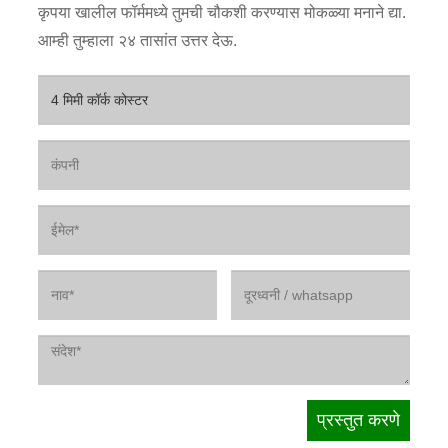
कृपया खालील फॉर्ममध्ये तुमची चौकशी करण्यास मोकळ्या मनाने द्या.
आम्ही तुम्हाला २४ तासांत उत्तर देऊ.