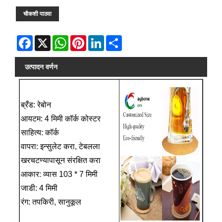
चौकशी पाठवा
Facebook
X
WhatsApp
Pinterest
LinkedIn
Share
उत्पादन वर्णन
ब्रँड: रेबोन
आयटम: 4 मिमी कॉर्क कोस्टर
साहित्य: कॉर्क
वापरा: इन्सुलेट करा, टेबलला
खरचटण्यापासून संरक्षित करा
आकार: व्यास 103 * 7 मिमी
जाडी: 4 मिमी
रंग: तपकिरी, सानुकूल