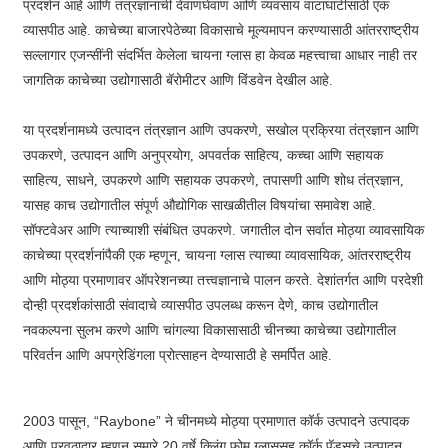
प्रदर्शन आहे आणि तंत्रज्ञानाची देवाणघेवाण आणि व्यवसाय वाटाघाटीसाठी एक
व्यासपीठ आहे. काचेच्या बाजारपेठेच्या विकासाचे मूल्यमापन करण्यासाठी आंतरराष्ट्रीय
सल्लागार एजन्सींनी संदर्भित केलेला चायना ग्लास हा केवळ महत्त्वाचा आधार नाही तर
जागतिक काचेच्या उद्योगासाठी बॅरोमीटर आणि विंडवेन देखील आहे.
या प्रदर्शनामध्ये उत्पादन तंत्रज्ञान आणि उपकरणे, सखोल प्रक्रिया तंत्रज्ञान आणि
उपकरणे, उत्पादन आणि अनुप्रयोग, अपवर्तक साहित्य, कच्चा आणि सहायक
साहित्य, साधने, उपकरणे आणि सहायक उपकरणे, तपासणी आणि शोध तंत्रज्ञान,
यासह काच उद्योगातील संपूर्ण औद्योगिक साखळीतील विषयांचा समावेश आहे.
सॉफ्टवेअर आणि त्याच्याशी संबंधित उपकरणे. जगातील दोन सर्वात मोठ्या व्यावसायिक
काचेच्या प्रदर्शनांपैकी एक म्हणून, चायना ग्लास त्याच्या व्यावसायिक, आंतरराष्ट्रीय
आणि मोठ्या प्रमाणावर ऑपरेशनच्या तत्त्वज्ञानाचे पालन करते. देशांतर्गत आणि परदेशी
दोन्ही प्रदर्शकांसाठी संवादाचे व्यासपीठ उपलब्ध करून देणे, काच उद्योगातील
नवकल्पना सुलभ करणे आणि चांगल्या विकासासाठी चीनच्या काचेच्या उद्योगातील
परिवर्तन आणि अपग्रेडिंगला प्रोत्साहन देण्यासाठी हे समर्पित आहे.
2003 पासून, “Raybone” ने चीनमध्ये मोठ्या प्रमाणात कॉर्क उत्पादने उत्पादक
आणि पुरवठादार म्हणून सुमारे 20 वर्षे क्लिंग फोम ग्लाससह कॉर्क पॅड्सचे उत्पादन