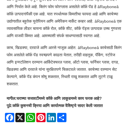
आणि निर्यात केले आहे. क्लिंग फोम फोरग्लास असलेले कॉर्क पॅड हे âRayboneâ
कॉर्क उत्पादनांपैकी एक आहे. यात स्पर्धात्मक किमतीचा फायदा आहे आणि काचेच्या
उद्योगातील बहुतेक युरोपियन आणि अमेरिकन मार्केट कव्हर आहे. âRayboneâ एक
व्यावसायिक लीडर चायना कॉर्क रोल, कॉर्क शीट, कॉर्क पॅड्स उत्पादक उच्च गुणवत्ता
आणि वाजवी किंमत आहे. आमच्याशी संपर्क साधण्यासाठी स्वागत आहे.
काच, खिडक्या, दरवाजे आणि आरसे नाजूक आहेत. âRayboneâ काचेसाठी क्लिंग
फोम असलेले कॉर्क पॅड स्वच्छपणे काढता येतात, तरीही वाहतूक, पॅकिंग, स्टोरेज
आणि इन्स्टॉलेशन दरम्यान आर्किटेक्चरल ग्लास, ऑटो ग्लास, फर्निचर ग्लास, दगड,
खिडक्या आणि दरवाजे यांना सुरक्षितपणे चिकटवले जातात. काचेच्या दरम्यान सेट
केल्याने, कॉर्क पॅड कंपन शोषू शकतात, स्थिती राखू शकतात आणि तुटणे टाळू
शकतात.
मागील:
घराच्या सजावटीमध्ये कॉर्क आणि लाकूडमध्ये काय फरक आहे?
पुढे:
कॉर्क कुशनची क्रिया आणि कार्यात्मक वैशिष्ट्ये सादर केली जातात
Facebook
X
WhatsApp
Pinterest
LinkedIn
Share