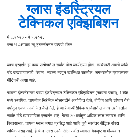
ग्लास इंडस्ट्रियल
टेक्निकल एक्झिबिशन
मे ६,२०२३ - मे ९,२०२३
पत्ता.¼¼
शांघाय न्यू इंटरनॅशनल एक्स्पो सेंटर
काच प्रदर्शन हा काच उद्योगातील सर्वात मोठा कार्यक्रम होता. काचेसाठी आमचे कॉर्क
पॅड दाखवण्यासाठी "रेबोन" सदस्य म्हणून उपस्थित राहतील. जगभरातील ग्राहकांसह
मीटिंगची आशा आहे.
चायना इंटरनॅशनल ग्लास इंडस्ट्रियल टेक्निकल एक्झिबिशन (चायना ग्लास), 1986
मध्ये स्थापित, चायनीज सिरेमिक सोसायटीने आयोजित केले, बीजिंग आणि शांघाय येथे
वर्षातून एकदा आयोजित केले गेले, हे आशिया-पॅसिफिक प्रदेशातील काच उद्योगातील
सर्वात मोठे व्यावसायिक प्रदर्शन आहे. गेल्या 30 वर्षांहून अधिक काळ लागवड आणि
विकासासह, चायना ग्लास जगात प्रसिद्ध आहे आणि पूर्ण स्वतंत्र बौद्धिक संपदा
अधिकारांसह आहे. हे चीन ग्लास उद्योगातील सर्वात व्यावसायिकदृष्ट्या मौल्यवान